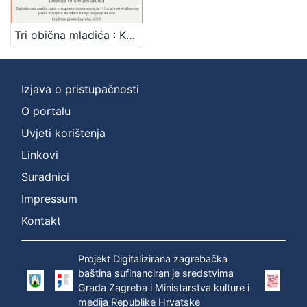
[
1
Tri obična mladića : Književni petak, 27. 3. 1959., Radnički dom / govore Miroslav Bertoša, Zvonimir Majdak, Alojz Majetić ; urednica Vera Mudri-Škunca
]
Mjesto
izdanja
Izjava o pristupačnosti
Zagreb
1
O portalu
Uvjeti korištenja
Linkovi
[
1
Suradnici
]
Impressum
Nakladnička
Kontakt
cjelina
Digitalizirana zagrebačka baština
1
Projekt Digitalizirana zagrebačka
Glasovi Književnog petka
1
baština sufinanciran je sredstvima
Grada Zagreba i Ministarstva kulture i
medija Republike Hrvatske