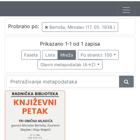
Autor
Probrano po:
Bertoša, Miroslav (17. 05. 1938.)
Mudri-Škunca, Vera
1
Bertoša, Miroslav (17. 05. 1938.)
1
Prikazano 1-1 od 1 zapisa
Majdak, Zvonimir (26. 01. 1938. – 20. 07. 2017.)
1
Faseta
Lista
Mreža
Po stranici: 100
Majetić, Alojz (30. 08. 1938.)
1
Glavni metapodatak (A->Z)
[
4
]
Izdavač
Knjižnice grada Zagreba
1