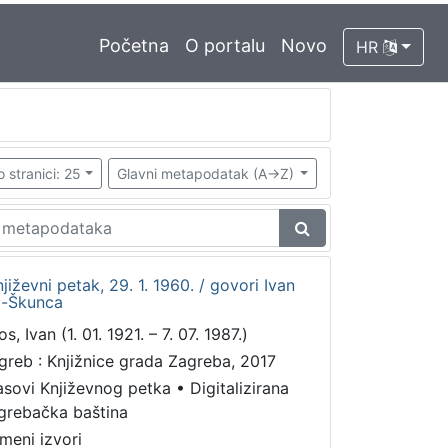
Početna
O portalu
Novo
HR
o stranici: 25
Glavni metapodatak (A->Z)
iževni petak, 29. 1. 1960. / govori Ivan
i-Škunca
s, Ivan (1. 01. 1921. – 7. 07. 1987.)
greb : Knjižnice grada Zagreba, 2017
asovi Književnog petka
•
Digitalizirana
grebačka baština
meni izvori