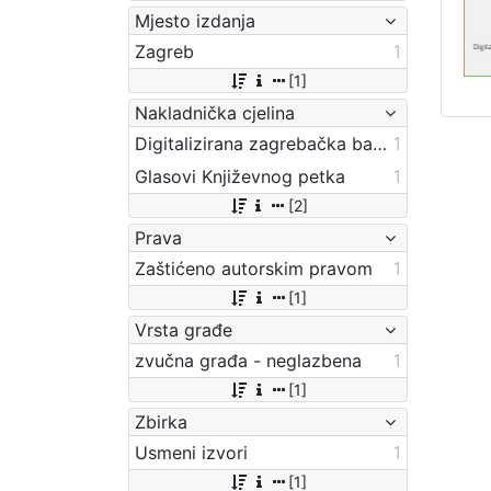
Mjesto izdanja
Zagreb
1
[1]
Nakladnička cjelina
Digitalizirana zagrebačka baština
1
Glasovi Književnog petka
1
[2]
Prava
Zaštićeno autorskim pravom
1
[1]
Vrsta građe
zvučna građa - neglazbena
1
[1]
Zbirka
Usmeni izvori
1
[1]