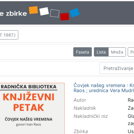
7. 1987.)
Faseta
Lista
Mreža
P
Čovjek našeg vremena : Knj
Raos ; urednica Vera Mudr
Autor
Rao
Nakladnik
Za
Nakladnički niz
Gl
za
Zbirka
Us