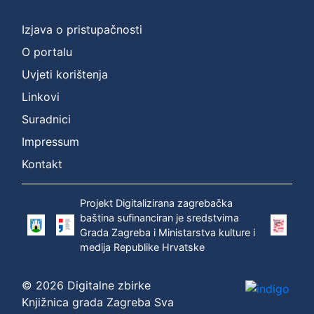
]
Prava
Izjava o pristupačnosti
Zaštićeno autorskim pravom
1
O portalu
Uvjeti korištenja
Linkovi
[
Suradnici
1
]
Impressum
Vrsta
Kontakt
građe
zvučna građa - neglazbena
1
Projekt Digitalizirana zagrebačka
baština sufinanciran je sredstvima
Grada Zagreba i Ministarstva kulture i
medija Republike Hrvatske
[
1
© 2026 Digitalne zbirke
]
Knjižnica grada Zagreba Sva
Zbirka