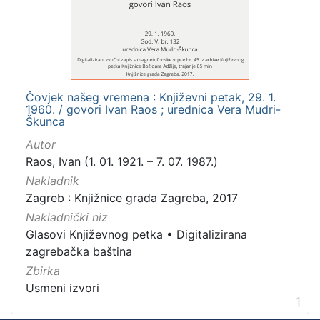
Mjesto
izdanja
Zagreb
1
Čovjek našeg vremena : Književni petak, 29. 1.
1960. / govori Ivan Raos ; urednica Vera Mudri-
[
Škunca
1
Autor
]
Raos, Ivan (1. 01. 1921. – 7. 07. 1987.)
Nakladnička
Nakladnik
cjelina
Zagreb : Knjižnice grada Zagreba, 2017
Digitalizirana zagrebačka baština
1
Nakladnički niz
Glasovi Književnog petka
1
Glasovi Književnog petka
•
Digitalizirana
zagrebačka baština
Zbirka
Usmeni izvori
[
1
2