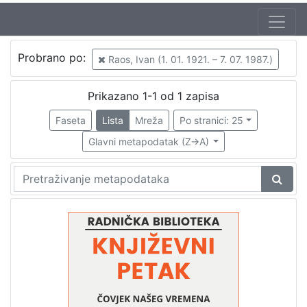
Autor
Probrano po:
Raos, Ivan (1. 01. 1921. – 7. 07. 1987.)
Mudri-Škunca, Vera
1
Raos, Ivan (1. 01. 1921. – 7. 07. 1987.)
1
Prikazano 1-1 od 1 zapisa
Faseta
Lista
Mreža
Po stranici: 25
Glavni metapodatak (Z->A)
[
2
]
Izdavač
Knjižnice grada Zagreba
1
[
1
]