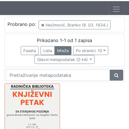
Autor
Probrano po:
Hećimović, Branko (9. 03. 1934.)
Mudri-Škunca, Vera
1
Hergešić, Ivo, ml. (23. 07. 1904. – 29. 12. 1977.)
1
Prikazano 1-1 od 1 zapisa
Hećimović, Branko (9. 03. 1934.)
1
Faseta
Lista
Mreža
Po stranici: 10
Suvin, Darko (19. 07. 1930.)
1
Glavni metapodatak (Z->A)
[
4
]
Izdavač
Knjižnice grada Zagreba
1