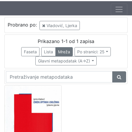
Autor
Probrano po:
Vladović, Ljerka
Zrinjan, Snježana
1
Vladović, Ljerka
1
Prikazano 1-1 od 1 zapisa
Faseta
Lista
Mreža
Po stranici: 25
Glavni metapodatak (A->Z)
[
2
]
Izdavač
Knjižnice grada Zagreba
1
Gradska knjižnica Ante Kovačića
1
[