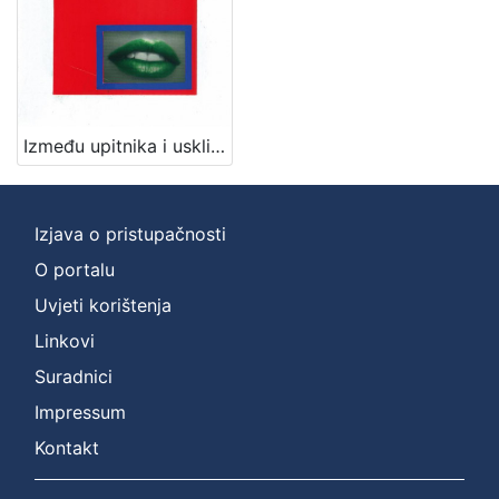
2
]
Mjesto
izdanja
Zaprešić
1
Između upitnika i uskličnika / Ljerka Vladović
[
Izjava o pristupačnosti
1
]
O portalu
Nakladnička
Uvjeti korištenja
cjelina
Linkovi
Zaprešićki autori online
1
Suradnici
Impressum
Kontakt
[
1