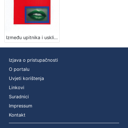
2
]
Mjesto
izdanja
Zaprešić
1
Između upitnika i uskličnika / Ljerka Vladović
[
Izjava o pristupačnosti
1
]
O portalu
Nakladnička
Uvjeti korištenja
cjelina
Linkovi
Zaprešićki autori online
1
Suradnici
Impressum
Kontakt
[
1