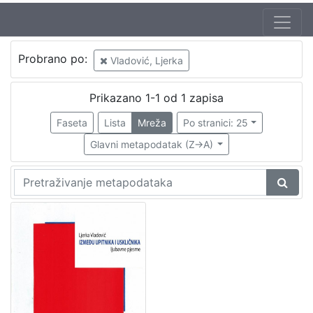
Autor
Probrano po:
Vladović, Ljerka
Zrinjan, Snježana
1
Vladović, Ljerka
1
Prikazano 1-1 od 1 zapisa
Faseta
Lista
Mreža
Po stranici: 25
Glavni metapodatak (Z->A)
[
2
]
Izdavač
Knjižnice grada Zagreba
1
Gradska knjižnica Ante Kovačića
1
[