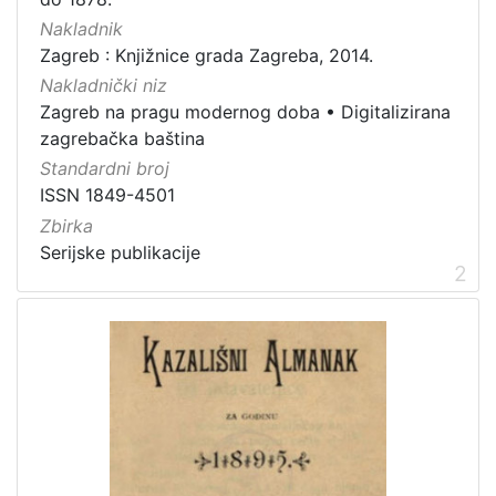
[
Nakladnik
1
Zagreb : Knjižnice grada Zagreba, 2014.
]
Nakladnički niz
Zbirka
Zagreb na pragu modernog doba
•
Digitalizirana
Serijske publikacije
22
zagrebačka baština
Standardni broj
ISSN 1849-4501
[
Zbirka
1
Serijske publikacije
]
2