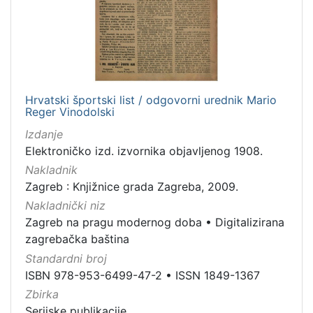
Hrvatski športski list / odgovorni urednik Mario
Reger Vinodolski
Izdanje
Elektroničko izd. izvornika objavljenog 1908.
Nakladnik
Zagreb : Knjižnice grada Zagreba, 2009.
Nakladnički niz
Zagreb na pragu modernog doba
•
Digitalizirana
zagrebačka baština
Standardni broj
ISBN 978-953-6499-47-2
•
ISSN 1849-1367
Zbirka
Serijske publikacije