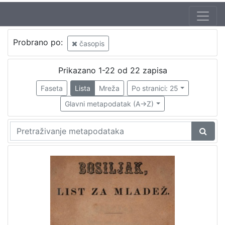
Autor
Probrano po:
časopis
Gršković, Ivan
1
Wittmann, Pavao – (22. 08. 1920)
1
Prikazano 1-22 od 22 zapisa
Chudoba, Dinko T.
1
Faseta
Lista
Mreža
Po stranici: 25
Glavni metapodatak (A->Z)
[
3
]
Izdavač
Knjižnice grada Zagreba
2
[