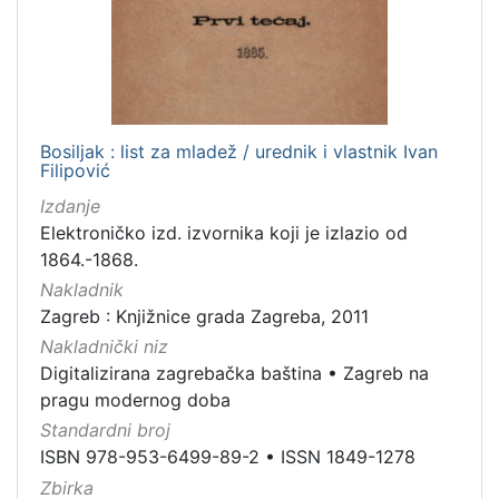
1
]
Mjesto
izdanja
Zagreb
22
Bosiljak : list za mladež / urednik i vlastnik Ivan
Filipović
Izdanje
[
Elektroničko izd. izvornika koji je izlazio od
1
1864.-1868.
]
Nakladnik
Nakladnička
Zagreb : Knjižnice grada Zagreba, 2011
cjelina
Nakladnički niz
Digitalizirana zagrebačka baština
22
Digitalizirana zagrebačka baština
•
Zagreb na
Zagreb na pragu modernog doba
21
pragu modernog doba
Sport
1
Standardni broj
ISBN 978-953-6499-89-2
•
ISSN 1849-1278
Zagreb i Prvi svjetski rat
1
Zbirka