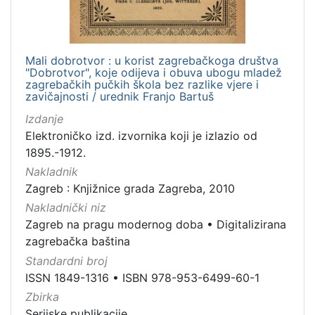
Mali dobrotvor : u korist zagrebačkoga društva
"Dobrotvor", koje odijeva i obuva ubogu mladež
zagrebačkih pučkih škola bez razlike vjere i
zavičajnosti / urednik Franjo Bartuš
Izdanje
Elektroničko izd. izvornika koji je izlazio od
1895.-1912.
Nakladnik
Zagreb : Knjižnice grada Zagreba, 2010
Nakladnički niz
Zagreb na pragu modernog doba
•
Digitalizirana
zagrebačka baština
Standardni broj
ISSN 1849-1316
•
ISBN 978-953-6499-60-1
Zbirka
Serijske publikacije