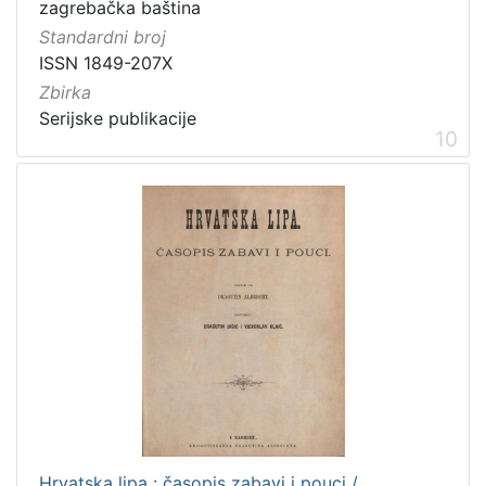
zagrebačka baština
Standardni broj
ISSN 1849-207X
Zbirka
Serijske publikacije
10
Hrvatska lipa : časopis zabavi i pouci /