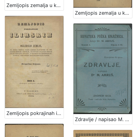
Zemljopis zemalja u kojih obitavaju Hrvati / sastavio Vj. Klaić
Zemljopis zemalja u kojih obitavaju Hrvati
Zemljopis pokrajinah ilirskih iliti Ogledalo zemlje, na kojoj pribiva narod ilirsko-slavjanski sa opisanjem berdah, potokah, gradovah i znatniih mestah polag sadanjeg stališa, s kratkim dogodopisnim dodatkom i priloženim krajobrazom iliti mapom / od Dragutina Seljana
Zdravlje / napisao M. [Milan] Amruš