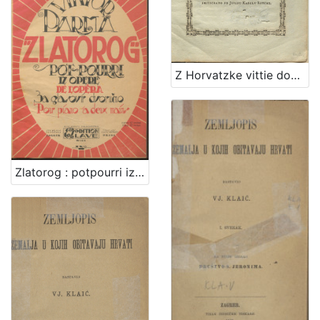
[
9
Z Horvatzke vittie dobro poselenye vuchinyeno kad je bana nasztavlenye : vu Zagrebu meszecza veliko-messnyaka dan XXXI. letta 1785
]
Zlatorog : potpourri iz opere : za glasovir dvoručno / Viktor Parma