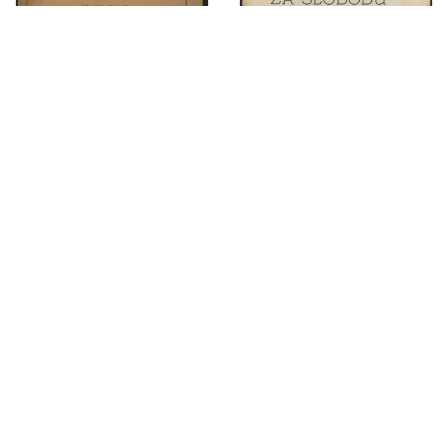
Zaštita životinje od mučenja : prinos za osnovanje družtva u Zagrebu / sastavio Gj. Stj. Dežalić
Za slobodu nauke : predstavka za Narodnu skupštinu povodom predstavke Akadem. senata Sveučilišta SHS u Zagrebu / [Branko Vodnik ... et al.]