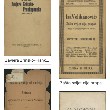
Zavjera Zrinsko-Frankopanska : (1664.-1671.) / Ferdo Šišić
Zašto svijet nije propao i druge šaljive pripovijesti iz Srijema / Isa Velikanović