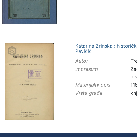
Katarina Zrinska : historič
Pavičić
Autor
Tr
Impresum
Za
hr
Materijalni opis
11
Vrsta građe
kn