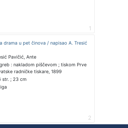
1
ka drama u pet činova / napisao A. Tresić
esić Pavičić, Ante
greb : nakladom piščevom ; tiskom Prve
vatske radničke tiskare, 1899
6 str. ; 23 cm
jiga
2