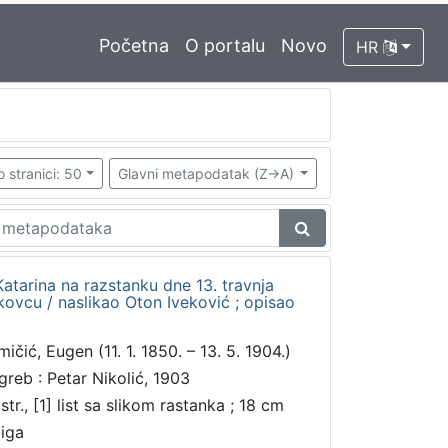
Početna
O portalu
Novo
HR
o stranici: 50
Glavni metapodatak (Z->A)
 Katarina na razstanku dne 13. travnja
ovcu / naslikao Oton Iveković ; opisao
ičić, Eugen (11. 1. 1850. – 13. 5. 1904.)
greb : Petar Nikolić, 1903
str., [1] list sa slikom rastanka ; 18 cm
jiga