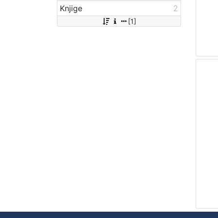
Knjige
2
[1]