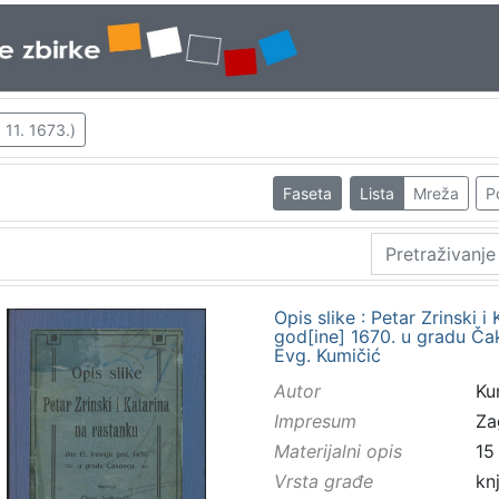
 11. 1673.)
Faseta
Lista
Mreža
P
Opis slike : Petar Zrinski i
god[ine] 1670. u gradu Čak
Evg. Kumičić
Autor
Kum
Impresum
Za
Materijalni opis
15 
Vrsta građe
kn