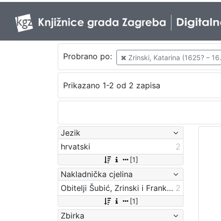
Probrano po:
Zrinski, Katarina (1625? – 16.
Prikazano 1-2 od 2 zapisa
Jezik
hrvatski
2
[1]
Nakladnička cjelina
Obitelji Šubić, Zrinski i Frankopan
2
[1]
Zbirka