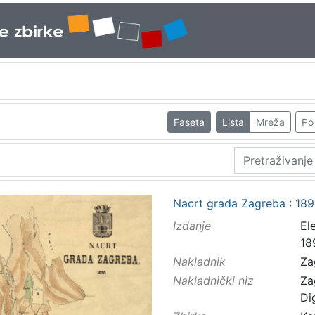
Faseta
Lista
Mreža
Po 
Nacrt grada Zagreba : 1898
Izdanje
El
18
Nakladnik
Za
Nakladnički niz
Za
Di