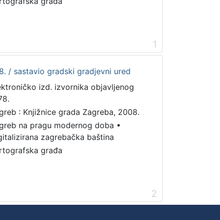
rtografska građa
1
. / sastavio gradski gradjevni ured
ektroničko izd. izvornika objavljenog
78.
greb : Knjižnice grada Zagreba, 2008.
greb na pragu modernog doba
•
gitalizirana zagrebačka baština
rtografska građa
2