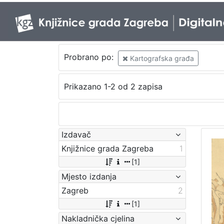
Probrano po:
Kartografska građa
Prikazano 1-2 od 2 zapisa
Izdavač
Knjižnice grada Zagreba
1
[1]
Mjesto izdanja
Zagreb
2
[1]
Nakladnička cjelina