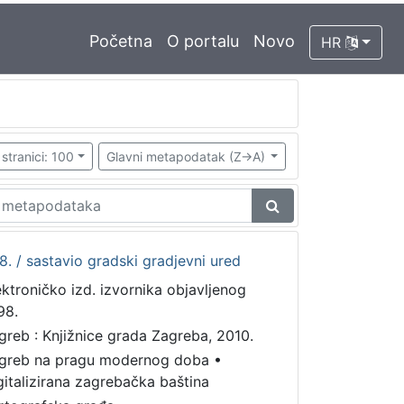
Početna
O portalu
Novo
HR
stranici: 100
Glavni metapodatak (Z->A)
. / sastavio gradski gradjevni ured
ektroničko izd. izvornika objavljenog
98.
greb : Knjižnice grada Zagreba, 2010.
greb na pragu modernog doba
•
gitalizirana zagrebačka baština