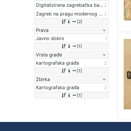
Digitalizirana zagrebačka baština
2
Zagreb na pragu modernog doba
2
[2]
Prava
Javno dobro
1
[1]
Vrsta građe
kartografska građa
2
[1]
Zbirka
Kartografska građa
2
[1]