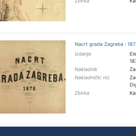
Zbirka
Ka
Nacrt grada Zagreba : 1878
Izdanje
El
18
Nakladnik
Za
Nakladnički niz
Za
Di
Zbirka
Ka