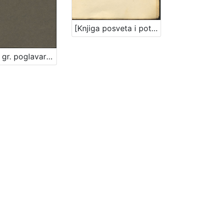
[Knjiga posveta i potpisa Ivi Raiću] : [1910.-1935.]
Predlog gr. poglavarstva glede bolnice milosrdne braće : [U Zagrebu, 30. studenoga 1896] / [Mošinsky]