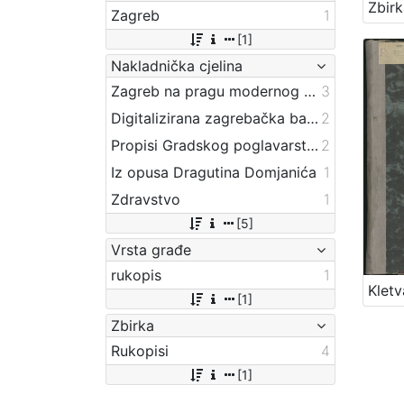
Zagreb
1
[1]
Nakladnička cjelina
Zagreb na pragu modernog doba
3
Digitalizirana zagrebačka baština
2
Propisi Gradskog poglavarstva
2
Iz opusa Dragutina Domjanića
1
Zdravstvo
1
[5]
Vrsta građe
rukopis
1
Kletv
[1]
Zbirka
Rukopisi
4
[1]