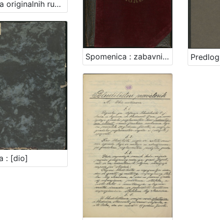
Zbirka originalnih rukopisa / Dragutin M. Domjanić
Spomenica : zabavni klub Satir, Zagreb
a : [dio]