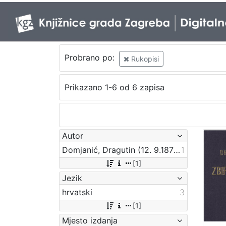
Probrano po:
Rukopisi
Prikazano 1-6 od 6 zapisa
Autor
Domjanić, Dragutin (12. 9.1875. – 07. 6.1933.)
1
[1]
Jezik
hrvatski
3
[1]
Mjesto izdanja