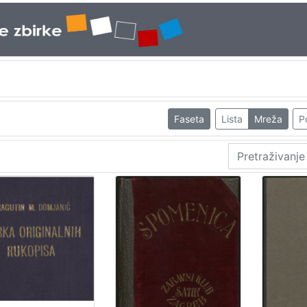
Faseta
Lista
Mreža
P