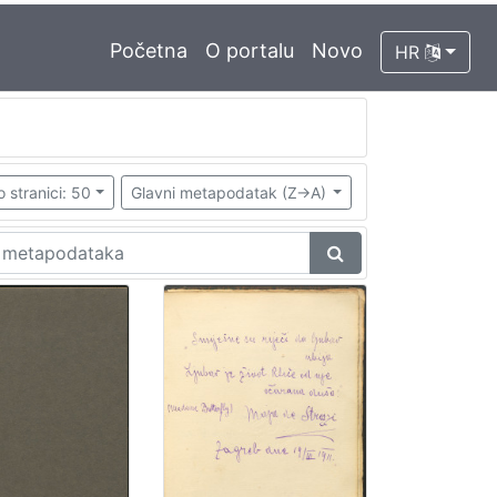
Početna
O portalu
Novo
HR
o stranici: 50
Glavni metapodatak (Z->A)