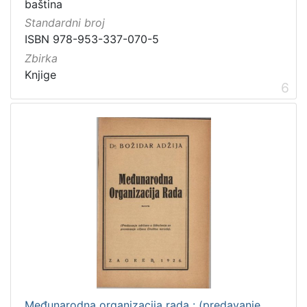
baština
Standardni broj
ISBN 978-953-337-070-5
Zbirka
Knjige
6
Međunarodna organizacija rada : (predavanje