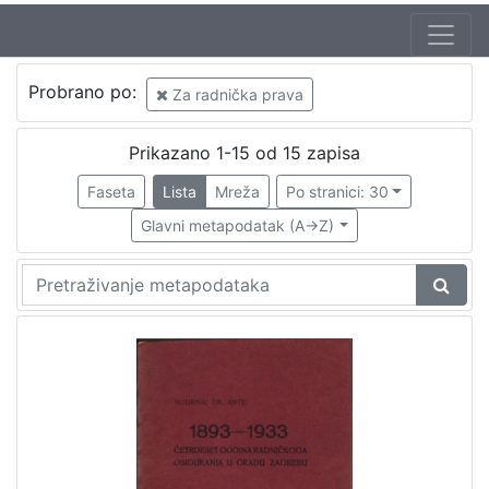
Autor
Probrano po:
Za radnička prava
Bukšeg, Vilim (24. 11. 1874. – 1. 03. 1924.)
3
Adžija, Božidar (24. 12. 1890. – 9. 07. 1941.)
3
Prikazano 1-15 od 15 zapisa
Haramina, Vilim (1883. – 3. 05. 1943.)
1
Faseta
Lista
Mreža
Po stranici: 30
Korać, Vitomir (14. 04. 1877. – 8. 09. 1941.)
1
Glavni metapodatak (A->Z)
Mudrinić, Ante
1
[
5
]
Izdavač
Knjižnice grada Zagreba
1