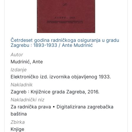
[
1
]
Mjesto
Četrdeset godina radničkoga osiguranja u gradu
izdanja
Zagrebu : 1893-1933 / Ante Mudrinić
Zagreb
12
Autor
Mudrinić, Ante
Izdanje
[
Elektroničko izd. izvornika objavljenog 1933.
1
Nakladnik
]
Zagreb : Knjižnice grada Zagreba, 2016.
Nakladnička
Nakladnički niz
cjelina
Za radnička prava
•
Digitalizirana zagrebačka
Digitalizirana zagrebačka baština
12
baština
Za radnička prava
12
Zbirka
Knjige