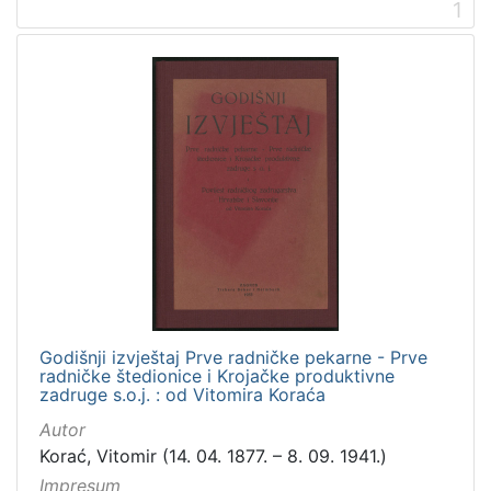
1
[
2
]
Vrsta
građe
knjiga
12
[
1
]
Godišnji izvještaj Prve radničke pekarne - Prve
Zbirka
radničke štedionice i Krojačke produktivne
zadruge s.o.j. : od Vitomira Koraća
Knjige
12
Autor
Korać, Vitomir (14. 04. 1877. – 8. 09. 1941.)
Impresum