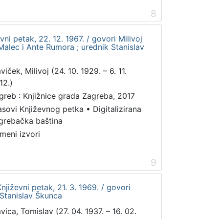
8
vni petak, 22. 12. 1967. / govori Milivoj
 Malec i Ante Rumora ; urednik Stanislav
viček, Milivoj (24. 10. 1929. – 6. 11.
12.)
greb : Knjižnice grada Zagreba, 2017
asovi Književnog petka
•
Digitalizirana
grebačka baština
meni izvori
9
Književni petak, 21. 3. 1969. / govori
 Stanislav Škunca
avica, Tomislav (27. 04. 1937. – 16. 02.