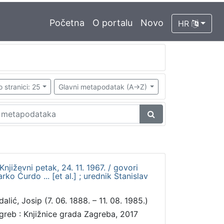
Početna
O portalu
Novo
HR
o stranici: 25
Glavni metapodatak (A->Z)
Književni petak, 24. 11. 1967. / govori
rko Ćurdo ... [et al.] ; urednik Stanislav
alić, Josip (7. 06. 1888. – 11. 08. 1985.)
greb : Knjižnice grada Zagreba, 2017