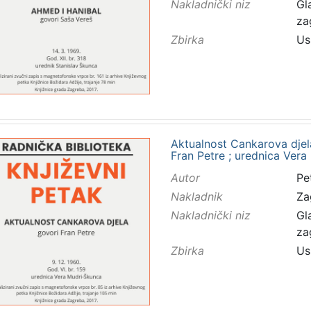
Nakladnički niz
Gl
za
Zbirka
Us
Aktualnost Cankarova djela 
Fran Petre ; urednica Ver
Autor
Pet
Nakladnik
Za
Nakladnički niz
Gl
za
Zbirka
Us