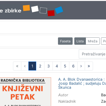
Faseta
Lista
Mreža
P
1
2
3
4
5
6
(current)
A. A. Blok Dvanaestorica : 
Josip Badalić ; sudjeluju Da
Škunca
Autor
Bad
Nakladnik
Za