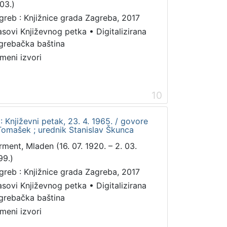
03.)
greb : Knjižnice grada Zagreba, 2017
asovi Književnog petka
•
Digitalizirana
grebačka baština
meni izvori
10
 Književni petak, 23. 4. 1965. / govore
Tomašek ; urednik Stanislav Škunca
rment, Mladen (16. 07. 1920. – 2. 03.
99.)
greb : Knjižnice grada Zagreba, 2017
asovi Književnog petka
•
Digitalizirana
grebačka baština
meni izvori