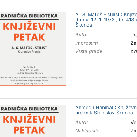
A. G. Matoš - stilist : Kn
domu, 12. 1. 1973., br. 418 
Škunca
Autor
Pr
Impresum
Za
Vrsta građe
zv
Ahmed i Hanibal : Književni
urednik Stanislav Škunca
Autor
Ver
Nakladnik
Za