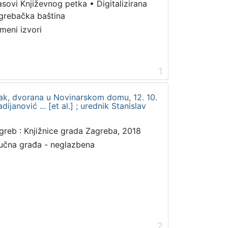
asovi Književnog petka
•
Digitalizirana
grebačka baština
meni izvori
1
tak, dvorana u Novinarskom domu, 12. 10.
dijanović ... [et al.] ; urednik Stanislav
greb : Knjižnice grada Zagreba, 2018
učna građa - neglazbena
2