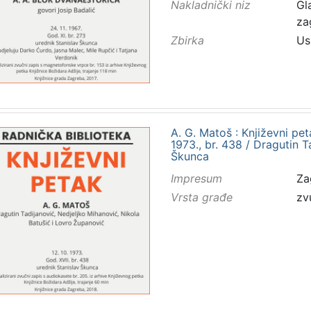
Nakladnički niz
Gl
za
Zbirka
Us
A. G. Matoš : Književni pe
1973., br. 438 / Dragutin Ta
Škunca
Impresum
Za
Vrsta građe
zv