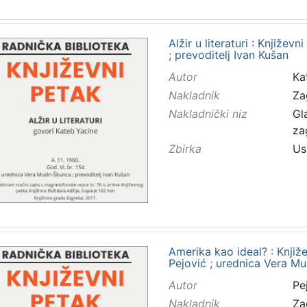
Alžir u literaturi : Književ
; prevoditelj Ivan Kušan
Autor
Ka
Nakladnik
Za
Nakladnički niz
Gl
za
Zbirka
Us
Amerika kao ideal? : Knjiže
Pejović ; urednica Vera M
Autor
Pej
Nakladnik
Za