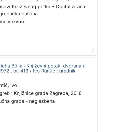
asovi Književnog petka
•
Digitalizirana
grebačka baština
meni izvori
7
richa Bölla : Književni petak, dvorana u
72., br. 413 / Ivo Runtić ; urednik
ntić, Ivo
greb : Knjižnice grada Zagreba, 2018
učna građa - neglazbena