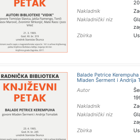
20
Nakladnik
Za
Nakladnički niz
Gl
za
Zbirka
Us
Balade Petrice Kerempuha :
Mladen Šerment i Andrija 
Autor
Še
19
Nakladnik
Za
Nakladnički niz
Gl
za
Zbirka
Us