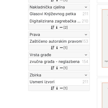
Nakladnička cjelina
Glasovi Književnog petka
211
Digitalizirana zagrebačka baština
210
[2]
Prava
Zaštićeno autorskim pravom
153
[1]
Vrsta građe
zvučna građa - neglazbena
154
[1]
Zbirka
Usmeni izvori
211
[1]