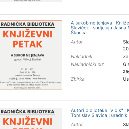
A sukob ne jenjava : Knjiže
Slaviček ; sudjeluju Jasna
Škunca
Autor
Sla
20
Nakladnik
Za
Nakladnički niz
Gl
za
Zbirka
Us
Autori biblioteke "Vidik" : 
Tomislav Slavica ; urednik
Autor
Sl