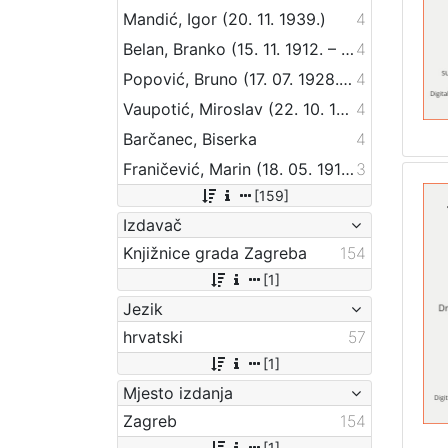
Mandić, Igor (20. 11. 1939.)
4
Belan, Branko (15. 11. 1912. – 29. 04. 1986.)
4
Popović, Bruno (17. 07. 1928. – 28. 03. 2012.)
4
Vaupotić, Miroslav (22. 10. 1925. – 12. 06. 1981.)
4
Barčanec, Biserka
4
Franičević, Marin (18. 05. 1911. – 17. 07. 1990.)
3
[159]
Izdavač
Knjižnice grada Zagreba
154
[1]
Jezik
hrvatski
57
[1]
Mjesto izdanja
Zagreb
154
[1]