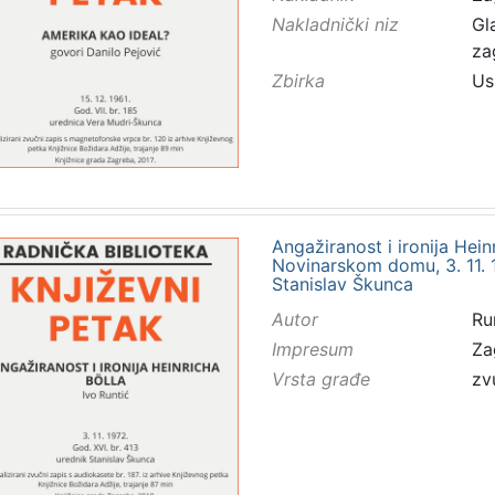
Nakladnički niz
Gl
za
Zbirka
Us
Angažiranost i ironija Hein
Novinarskom domu, 3. 11. 19
Stanislav Škunca
Autor
Ru
Impresum
Za
Vrsta građe
zv