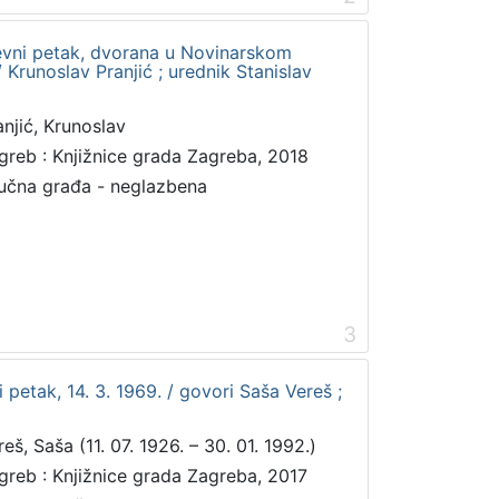
jiževni petak, dvorana u Novinarskom
/ Krunoslav Pranjić ; urednik Stanislav
anjić, Krunoslav
greb : Knjižnice grada Zagreba, 2018
učna građa - neglazbena
3
 petak, 14. 3. 1969. / govori Saša Vereš ;
eš, Saša (11. 07. 1926. – 30. 01. 1992.)
greb : Knjižnice grada Zagreba, 2017