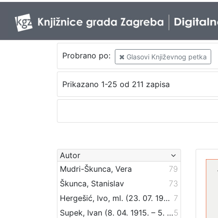
Probrano po:
Glasovi Književnog petka
Prikazano 1-25 od 211 zapisa
Autor
Mudri-Škunca, Vera
79
Škunca, Stanislav
73
Hergešić, Ivo, ml. (23. 07. 1904. – 29. 12. 1977.)
7
Supek, Ivan (8. 04. 1915. – 5. 03. 2007.)
5