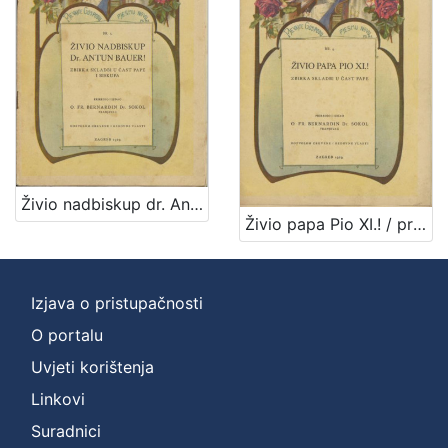
1
]
Vrsta
građe
notna građa
7
[
Živio nadbiskup dr. Antun Bauer! : zbirka skladbi u čast pape i biskupa / priredio i izdao Bernardin Sokol
1
Živio papa Pio XI.! / priredio i izdao Bernardin Sokol
]
Zbirka
Notni zapisi
8
Izjava o pristupačnosti
O portalu
Uvjeti korištenja
[
Linkovi
1
]
Suradnici