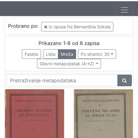
Autor
Probrano po:
Iz opusa fra Bernardina Sokola
Sokol, Bernardin (20.05.1888 – 24.09.1944)
6
Širola, Božidar (20.12.1889. – 10.04.1956.)
2
Prikazano 1-8 od 8 zapisa
Odak, Krsto (20.03.1888. – 04.11.1965)
1
Faseta
Lista
Mreža
Po stranici: 30
Refice, Licinio (12.02.1883. – 11.09.1954.)
1
Glavni metapodatak (A->Z)
Rossatti
1
[
5
]
Izdavač
Knjižnice grada Zagreba
6