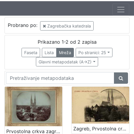
Izdavač
Probrano po:
Zagrebačka katedrala
Knjižnice grada Zagreba
2
Prikazano 1-2 od 2 zapisa
Faseta
Lista
Mreža
Po stranici: 25
[
1
Glavni metapodatak (A->Z)
]
Mjesto
izdanja
Zagreb
2
[
1
Zagreb, Prvostolna crkva
Prvostolna crkva zagrebačka / Atelier Mosinger
]