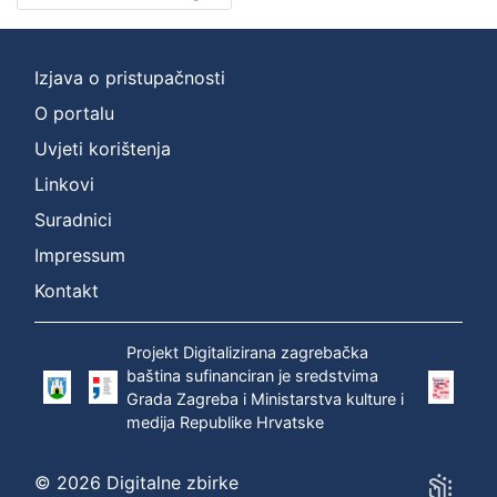
Nakladnička
cjelina
Izjava o pristupačnosti
Zagreb na pragu modernog doba
2
O portalu
Digitalizirana zagrebačka baština
2
Zagrebačka katedrala
2
Uvjeti korištenja
Zagrebačke razglednice
1
Linkovi
Zagrebačke fotografije
1
Suradnici
Impressum
Kontakt
[
5
Projekt Digitalizirana zagrebačka
]
baština sufinanciran je sredstvima
Prava
Grada Zagreba i Ministarstva kulture i
Javno dobro
2
medija Republike Hrvatske
© 2026 Digitalne zbirke