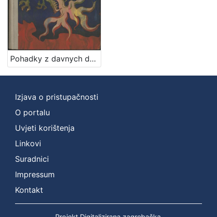
1
]
Jezik
češki
1
Pohadky z davnych dob / Ivana Brlićova - Mažuranićova ; z chorvatštiny preložil Jan Hudec ; ilustroval Emanuel Frinta
[
1
Izjava o pristupačnosti
]
O portalu
Mjesto
Uvjeti korištenja
izdanja
Linkovi
Zagreb
1
Suradnici
Impressum
[
Kontakt
1
]
Projekt Digitalizirana zagrebačka