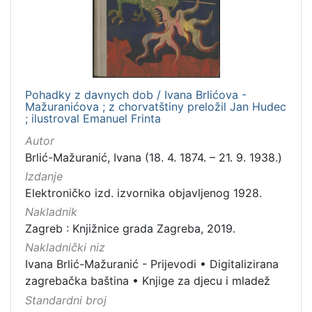
1
]
Jezik
češki
1
Pohadky z davnych dob / Ivana Brlićova -
Mažuranićova ; z chorvatštiny preložil Jan Hudec
; ilustroval Emanuel Frinta
[
1
Autor
]
Brlić-Mažuranić, Ivana (18. 4. 1874. – 21. 9. 1938.)
Mjesto
Izdanje
izdanja
Elektroničko izd. izvornika objavljenog 1928.
Zagreb
1
Nakladnik
Zagreb : Knjižnice grada Zagreba, 2019.
Nakladnički niz
Ivana Brlić-Mažuranić - Prijevodi
•
Digitalizirana
[
zagrebačka baština
•
Knjige za djecu i mladež
1
]
Standardni broj