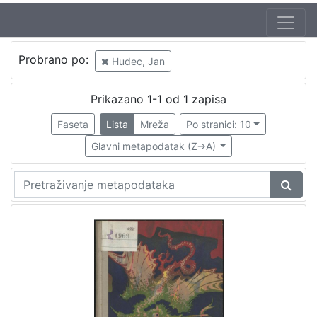
Autor
Probrano po:
Hudec, Jan
Brlić-Mažuranić, Ivana (18. 4. 1874. – 21. 9. 1938.)
1
Hudec, Jan
1
Prikazano 1-1 od 1 zapisa
Frinta, Emanuel (31.10.1896. – 3.2.1970.)
1
Faseta
Lista
Mreža
Po stranici: 10
Glavni metapodatak (Z->A)
[
3
]
Izdavač
Knjižnice grada Zagreba
1
[