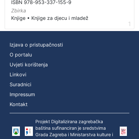
ISBN 978-953-337-155-9
Nakladnička
Zbirka
cjelina
Knjige
•
Knjige za djecu i mladež
Digitalizirana zagrebačka baština
1
1
Knjige za djecu i mladež
1
Ivana Brlić-Mažuranić - Prijevodi
1
Izjava o pristupačnosti
O portalu
Uvjeti korištenja
[
3
Linkovi
]
Suradnici
Prava
Impressum
Zaštićeno autorskim pravom
1
Kontakt
Projekt Digitalizirana zagrebačka
[
baština sufinanciran je sredstvima
1
Grada Zagreba i Ministarstva kulture i
]