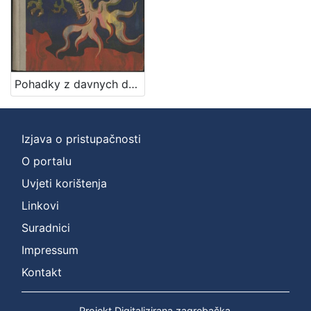
1
]
Jezik
češki
1
Pohadky z davnych dob / Ivana Brlićova - Mažuranićova ; z chorvatštiny preložil Jan Hudec ; ilustroval Emanuel Frinta
[
1
Izjava o pristupačnosti
]
O portalu
Mjesto
Uvjeti korištenja
izdanja
Linkovi
Zagreb
1
Suradnici
Impressum
[
Kontakt
1
]
Projekt Digitalizirana zagrebačka