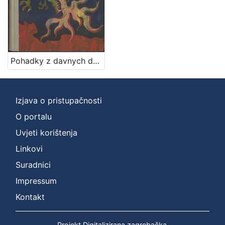
1
]
Jezik
češki
1
Pohadky z davnych dob / Ivana Brlićova - Mažuranićova ; z chorvatštiny preložil Jan Hudec ; ilustroval Emanuel Frinta
[
1
Izjava o pristupačnosti
]
O portalu
Mjesto
Uvjeti korištenja
izdanja
Linkovi
Zagreb
1
Suradnici
Impressum
[
Kontakt
1
]
Projekt Digitalizirana zagrebačka