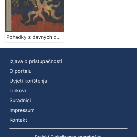
1
]
Jezik
češki
1
Pohadky z davnych dob / Ivana Brlićova - Mažuranićova ; z chorvatštiny preložil Jan Hudec ; ilustroval Emanuel Frinta
[
1
Izjava o pristupačnosti
]
O portalu
Mjesto
Uvjeti korištenja
izdanja
Linkovi
Zagreb
1
Suradnici
Impressum
[
Kontakt
1
]
Projekt Digitalizirana zagrebačka