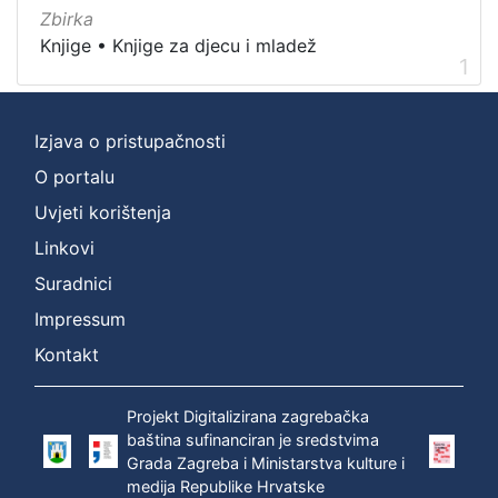
Nakladnička
Zbirka
cjelina
Knjige
•
Knjige za djecu i mladež
1
Digitalizirana zagrebačka baština
1
Knjige za djecu i mladež
1
Ivana Brlić-Mažuranić - Prijevodi
1
Izjava o pristupačnosti
O portalu
Uvjeti korištenja
[
Linkovi
3
Suradnici
]
Prava
Impressum
Zaštićeno autorskim pravom
1
Kontakt
Projekt Digitalizirana zagrebačka
baština sufinanciran je sredstvima
[
Grada Zagreba i Ministarstva kulture i
1
medija Republike Hrvatske
]