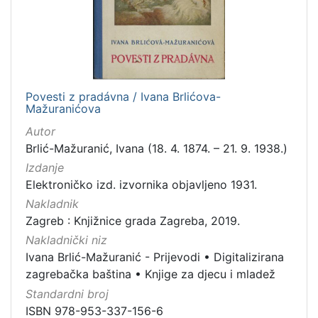
1
]
Jezik
slovački
1
Povesti z pradávna / Ivana Brlićova-
Mažuranićova
[
Autor
1
Brlić-Mažuranić, Ivana (18. 4. 1874. – 21. 9. 1938.)
]
Izdanje
Mjesto
Elektroničko izd. izvornika objavljeno 1931.
izdanja
Nakladnik
Zagreb
1
Zagreb : Knjižnice grada Zagreba, 2019.
Nakladnički niz
Ivana Brlić-Mažuranić - Prijevodi
•
Digitalizirana
zagrebačka baština
•
Knjige za djecu i mladež
[
1
Standardni broj
]
ISBN 978-953-337-156-6