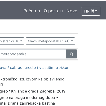
Početna
O portalu
Novo
HR
o stranici: 10
Glavni metapodatak (Z->A)
ova / sabrao, uredio i vlastitim troškom
ektroničko izd. izvornika objavljenog
13.
greb : Knjižnice grada Zagreba, 2019.
greb na pragu modernog doba
•
gitalizirana zagrebačka baština