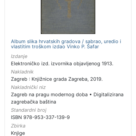
izdanja
Zagreb
1
Album slika hrvatskih gradova / sabrao, uredio i
[
vlastitim troškom izdao Vinko P. Šafar
1
]
Izdanje
Elektroničko izd. izvornika objavljenog 1913.
Nakladnička
cjelina
Nakladnik
Zagreb : Knjižnice grada Zagreba, 2019.
Zagreb na pragu modernog doba
1
Nakladnički niz
Digitalizirana zagrebačka baština
1
Zagreb na pragu modernog doba
•
Digitalizirana
zagrebačka baština
Standardni broj
[
ISBN 978-953-337-139-9
2
Zbirka
]
Knjige