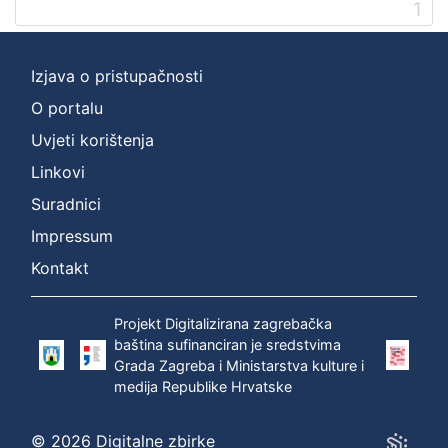
Prava
1
Javno dobro
1
Izjava o pristupačnosti
O portalu
[
Uvjeti korištenja
1
]
Linkovi
Vrsta
Suradnici
građe
Impressum
knjiga
1
Kontakt
Projekt Digitalizirana zagrebačka
[
baština sufinanciran je sredstvima
1
Grada Zagreba i Ministarstva kulture i
]
medija Republike Hrvatske
Zbirka
Knjige
1
© 2026 Digitalne zbirke