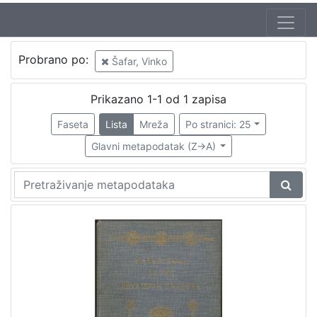
Autor
Probrano po:
Šafar, Vinko
Šafar, Vinko
1
Prikazano 1-1 od 1 zapisa
Faseta
Lista
Mreža
Po stranici: 25
[
1
Glavni metapodatak (Z->A)
]
Izdavač
Knjižnice grada Zagreba
1
[
1
]
Mjesto