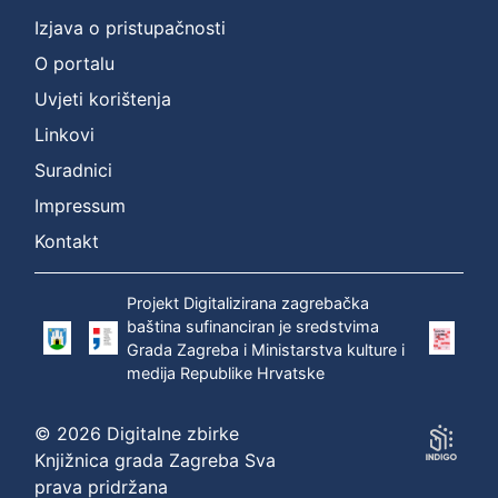
Vrsta
Izjava o pristupačnosti
građe
sitni tisak
1
O portalu
Uvjeti korištenja
Linkovi
[
Suradnici
1
Impressum
]
Kontakt
Zbirka
Sitni tisak
1
Projekt Digitalizirana zagrebačka
baština sufinanciran je sredstvima
Grada Zagreba i Ministarstva kulture i
[
medija Republike Hrvatske
1
]
© 2026 Digitalne zbirke
Knjižnica grada Zagreba Sva
prava pridržana