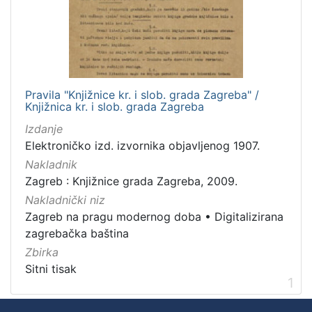
Nakladnička
cjelina
Zagreb na pragu modernog doba
1
Digitalizirana zagrebačka baština
1
Pravila "Knjižnice kr. i slob. grada Zagreba" /
Knjižnica kr. i slob. grada Zagreba
Izdanje
[
Elektroničko izd. izvornika objavljenog 1907.
2
]
Nakladnik
Zagreb : Knjižnice grada Zagreba, 2009.
Prava
Nakladnički niz
Javno dobro
1
Zagreb na pragu modernog doba
•
Digitalizirana
zagrebačka baština
Zbirka
[
Sitni tisak
1
1
]