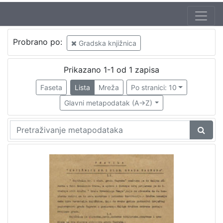
Izdavač
Probrano po:
Gradska knjižnica
Knjižnice grada Zagreba
1
Prikazano 1-1 od 1 zapisa
Faseta
Lista
Mreža
Po stranici: 10
[
1
Glavni metapodatak (A->Z)
]
Mjesto
izdanja
Zagreb
1
[
1
]