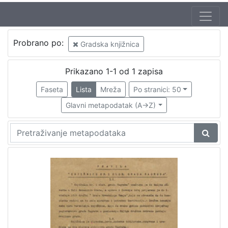
Izdavač
Probrano po:
Gradska knjižnica
Knjižnice grada Zagreba
1
Prikazano 1-1 od 1 zapisa
Faseta
Lista
Mreža
Po stranici: 50
[
1
Glavni metapodatak (A->Z)
]
Mjesto
izdanja
Zagreb
1
[
1
]