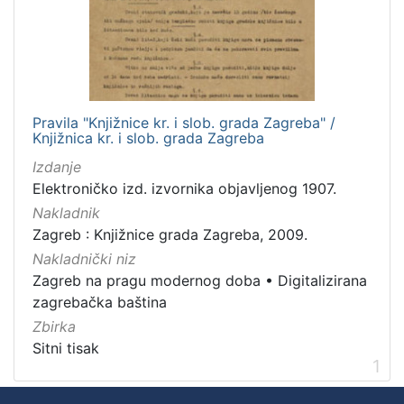
Nakladnička
cjelina
Zagreb na pragu modernog doba
1
Digitalizirana zagrebačka baština
1
Pravila "Knjižnice kr. i slob. grada Zagreba" /
Knjižnica kr. i slob. grada Zagreba
Izdanje
[
Elektroničko izd. izvornika objavljenog 1907.
2
]
Nakladnik
Zagreb : Knjižnice grada Zagreba, 2009.
Prava
Nakladnički niz
Javno dobro
1
Zagreb na pragu modernog doba
•
Digitalizirana
zagrebačka baština
Zbirka
[
Sitni tisak
1
1
]