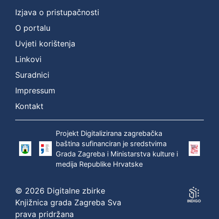
Vrsta
Izjava o pristupačnosti
građe
sitni tisak
1
O portalu
Uvjeti korištenja
Linkovi
[
Suradnici
1
Impressum
]
Kontakt
Zbirka
Sitni tisak
1
Projekt Digitalizirana zagrebačka
baština sufinanciran je sredstvima
Grada Zagreba i Ministarstva kulture i
[
medija Republike Hrvatske
1
]
© 2026 Digitalne zbirke
Knjižnica grada Zagreba Sva
prava pridržana