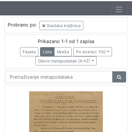
Izdavač
Probrano po:
Gradska knjižnica
Knjižnice grada Zagreba
1
Prikazano 1-1 od 1 zapisa
Faseta
Lista
Mreža
Po stranici: 100
[
1
Glavni metapodatak (A->Z)
]
Mjesto
izdanja
Zagreb
1
[
1
]