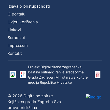
Vrsta
Izjava o pristupačnosti
građe
sitni tisak
1
O portalu
Uvjeti korištenja
Linkovi
[
Suradnici
1
Impressum
]
Kontakt
Zbirka
Sitni tisak
1
Projekt Digitalizirana zagrebačka
baština sufinanciran je sredstvima
Grada Zagreba i Ministarstva kulture i
[
medija Republike Hrvatske
1
]
© 2026 Digitalne zbirke
Knjižnica grada Zagreba Sva
prava pridržana