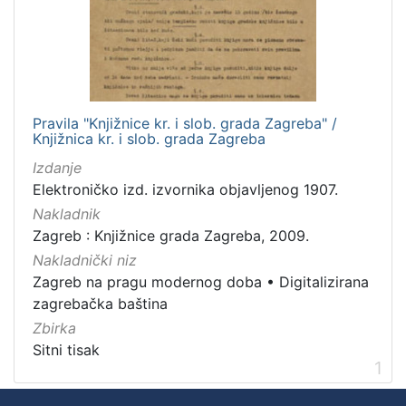
Nakladnička
cjelina
Zagreb na pragu modernog doba
1
Digitalizirana zagrebačka baština
1
Pravila "Knjižnice kr. i slob. grada Zagreba" /
Knjižnica kr. i slob. grada Zagreba
Izdanje
[
Elektroničko izd. izvornika objavljenog 1907.
2
]
Nakladnik
Zagreb : Knjižnice grada Zagreba, 2009.
Prava
Nakladnički niz
Javno dobro
1
Zagreb na pragu modernog doba
•
Digitalizirana
zagrebačka baština
Zbirka
[
Sitni tisak
1
1
]