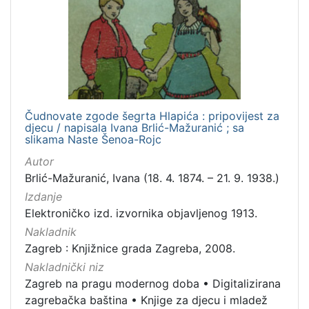
hrvatski
1
[
1
]
Čudnovate zgode šegrta Hlapića : pripovijest za
djecu / napisala Ivana Brlić-Mažuranić ; sa
Mjesto
slikama Naste Šenoa-Rojc
izdanja
Autor
Zagreb
1
Brlić-Mažuranić, Ivana (18. 4. 1874. – 21. 9. 1938.)
Izdanje
Elektroničko izd. izvornika objavljenog 1913.
[
Nakladnik
1
Zagreb : Knjižnice grada Zagreba, 2008.
]
Nakladnički niz
Nakladnička
Zagreb na pragu modernog doba
•
Digitalizirana
cjelina
zagrebačka baština
•
Knjige za djecu i mladež