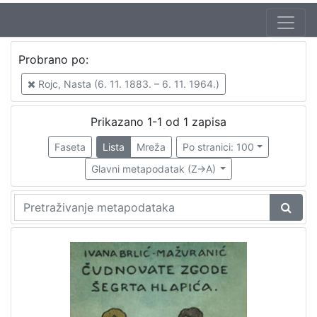
Autor
Probrano po:
Brlić-Mažuranić, Ivana (18. 4. 1874. – 21. 9. 1938.)
1
Rojc, Nasta (6. 11. 1883. – 6. 11. 1964.)
Prikazano 1-1 od 1 zapisa
[
1
Faseta
Lista
Mreža
Po stranici: 100
]
Glavni metapodatak (Z->A)
Izdavač
Knjižnice grada Zagreba
1
[
1
]
Jezik