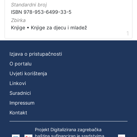
Zagreb na pragu modernog doba
1
Standardni broj
Digitalizirana zagrebačka baština
1
ISBN 978-953-6499-33-5
Knjige za djecu i mladež
1
Zbirka
Knjige
•
Knjige za djecu i mladež
1
[
3
Izjava o pristupačnosti
]
O portalu
Prava
Uvjeti korištenja
Zaštićeno autorskim pravom
1
Linkovi
Suradnici
Impressum
[
1
Kontakt
]
Vrsta
Projekt Digitalizirana zagrebačka
građe
baština sufinanciran je sredstvima