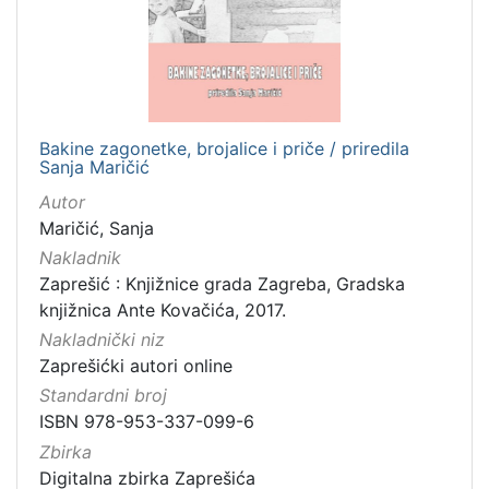
Nakladnička
cjelina
Zaprešićki autori online
1
Bakine zagonetke, brojalice i priče / priredila
Sanja Maričić
[
1
Autor
]
Maričić, Sanja
Vrsta
Nakladnik
građe
Zaprešić : Knjižnice grada Zagreba, Gradska
knjižnica Ante Kovačića, 2017.
knjiga
1
Nakladnički niz
Zaprešićki autori online
Standardni broj
[
ISBN 978-953-337-099-6
1
Zbirka
]
Digitalna zbirka Zaprešića
Zbirka