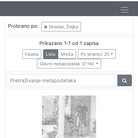
Autor
Probrano po:
Skledar, Željka
Maričić, Sanja
1
Prikazano 1-1 od 1 zapisa
Faseta
Lista
Mreža
Po stranici: 25
[
1
Glavni metapodatak (Z->A)
]
Mjesto
izdanja
Zaprešić
1
[
1
]