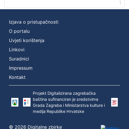
1
Digitalna zbirka Zaprešića
1
Izjava o pristupačnosti
O portalu
[
1
Uvjeti korištenja
]
Linkovi
Suradnici
Impressum
Kontakt
Projekt Digitalizirana zagrebačka
baština sufinanciran je sredstvima
Grada Zagreba i Ministarstva kulture i
medija Republike Hrvatske
© 2026 Digitalne zbirke