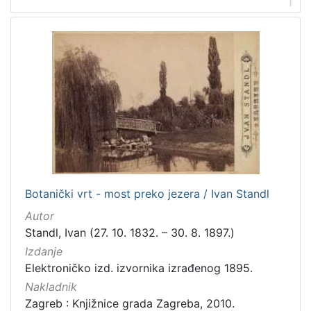
1
mađarski
4
ukrajinski
1
talijanski
1
[
7
]
Mjesto
izdanja
Botanički vrt - most preko jezera / Ivan Standl
Zagreb
221
Autor
Zaprešić
4
Standl, Ivan (27. 10. 1832. – 30. 8. 1897.)
Izdanje
Elektroničko izd. izvornika izrađenog 1895.
[
Nakladnik
2
Zagreb : Knjižnice grada Zagreba, 2010.