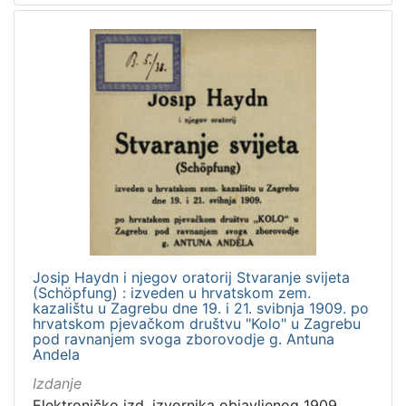
Josip Haydn i njegov oratorij Stvaranje svijeta
(Schöpfung) : izveden u hrvatskom zem.
kazalištu u Zagrebu dne 19. i 21. svibnja 1909. po
hrvatskom pjevačkom društvu "Kolo" u Zagrebu
pod ravnanjem svoga zborovodje g. Antuna
Andela
Izdanje
Elektroničko izd. izvornika objavljenog 1909.