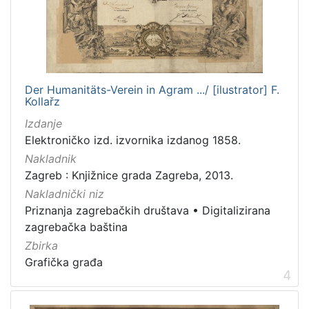
notna građa
14
sitni tisak
7
dopisnica
4
serijska građa
2
kartografska građa
1
Der Humanitäts-Verein in Agram .../ [ilustrator] F.
Kollařz
časopis
1
Izdanje
Elektroničko izd. izvornika izdanog 1858.
Nakladnik
[
Zagreb : Knjižnice grada Zagreba, 2013.
1
Nakladnički niz
1
Priznanja zagrebačkih društava
•
Digitalizirana
]
zagrebačka baština
Zbirka
Zbirka
Grafička građa
115
Grafička građa
Knjige
77
4
Knjige za djecu i mladež
22