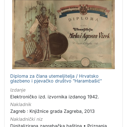
Notni zapisi
15
Sitni tisak
10
Digitalna zbirka Zaprešića
4
Serijske publikacije
3
Rukopisi
1
Kartografska građa
1
[
9
Diploma za člana utemeljitelja / Hrvatsko
glazbeno i pjevačko društvo "Harambašić"
]
Izdanje
Elektroničko izd. izvornika izdanog 1942.
Nakladnik
Zagreb : Knjižnice grada Zagreba, 2013
Nakladnički niz
Digitalizirana zagrebačka baština
•
Priznanja