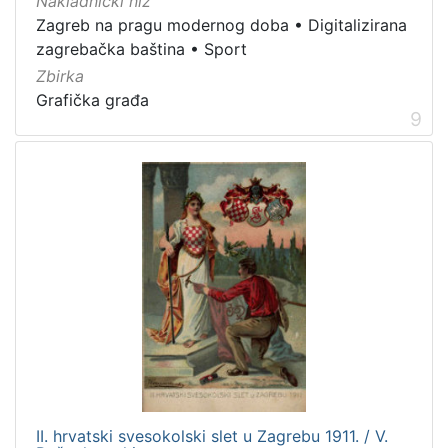
Nakladnički niz
Zagreb na pragu modernog doba
•
Digitalizirana
zagrebačka baština
•
Sport
Zbirka
Grafička građa
9
II. hrvatski svesokolski slet u Zagrebu 1911. / V.