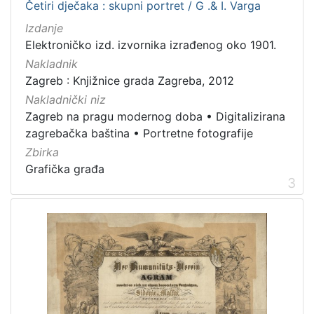
Četiri dječaka : skupni portret / G .& I. Varga
2
Izdanje
0
]
Elektroničko izd. izvornika izrađenog oko 1901.
Prava
Nakladnik
Zagreb : Knjižnice grada Zagreba, 2012
Javno dobro
219
Nakladnički niz
Zagreb na pragu modernog doba
•
Digitalizirana
zagrebačka baština
•
Portretne fotografije
[
Zbirka
1
Grafička građa
]
3
Vrsta
građe
grafička građa
86
knjiga
78
razglednica
45
fotografija
20