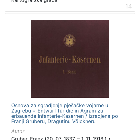
Kartografska građa
14
Osnova za sgradjenje pješačke vojarne u
Zagrebu = Entwurf für die in Agram zu
erbauende Infanterie-Kasernen / izradjena po
Franji Gruberu, Dragutinu Völckneru
Autor
Gruber, Franz (20. 07. 1837. – 1. 11. 1918.)
•