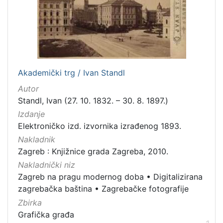
[
7
2
]
Izdavač
Knjižnice grada Zagreba
197
Akademički trg / Ivan Standl
Gradska knjižnica Ante Kovačića
4
Autor
Standl, Ivan (27. 10. 1832. – 30. 8. 1897.)
Izdanje
[
Elektroničko izd. izvornika izrađenog 1893.
2
Nakladnik
]
Zagreb : Knjižnice grada Zagreba, 2010.
Jezik
Nakladnički niz
njemački
35
Zagreb na pragu modernog doba
•
Digitalizirana
hrvatski
28
zagrebačka baština
•
Zagrebačke fotografije
francuski
16
Zbirka
Grafička građa
latinski
5