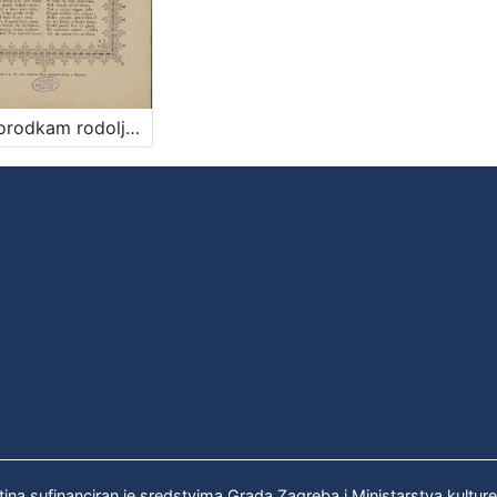
Domorodkam rodoljubivi mladići prigodom večernje zabave dana 20. veljače god. 1841.
tina sufinanciran je sredstvima Grada Zagreba i Ministarstva kultur