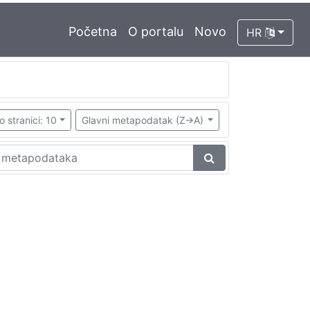
Početna
O portalu
Novo
HR
o stranici: 10
Glavni metapodatak (Z->A)