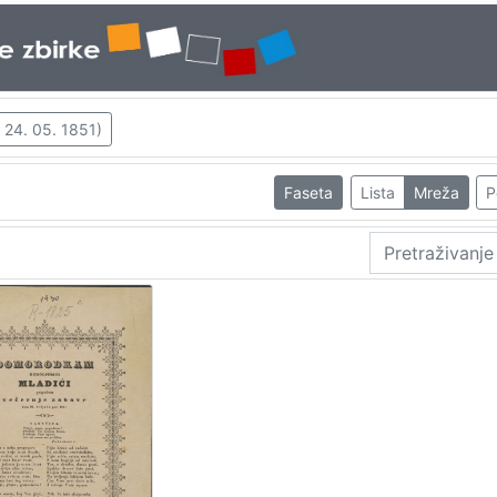
 24. 05. 1851)
Faseta
Lista
Mreža
P