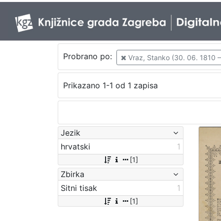
Probrano po:
Vraz, Stanko (30. 06. 1810 –
Prikazano 1-1 od 1 zapisa
Jezik
hrvatski
1
[1]
Zbirka
Sitni tisak
1
[1]