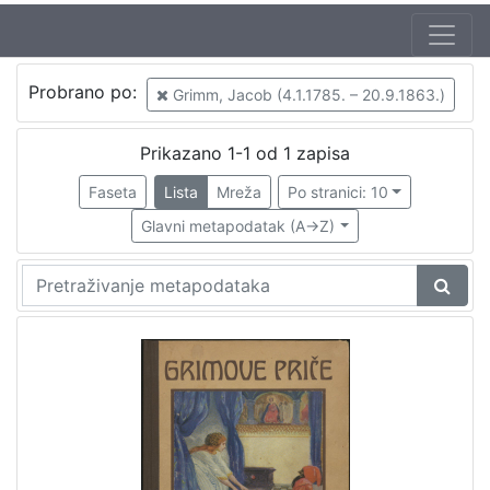
Jezik
Probrano po:
Grimm, Jacob (4.1.1785. – 20.9.1863.)
hrvatski
1
Prikazano 1-1 od 1 zapisa
Faseta
Lista
Mreža
Po stranici: 10
[
1
Glavni metapodatak (A->Z)
]
Nakladnička
cjelina
Knjige za djecu i mladež
1
[
1
]