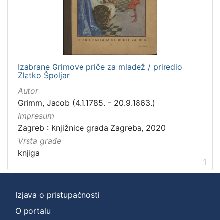
Zbirka
Knjige
1
Izabrane Grimove priče za mladež / priredio
[
Zlatko Špoljar
1
]
Autor
Grimm, Jacob (4.1.1785. – 20.9.1863.)
Impresum
Zagreb : Knjižnice grada Zagreba, 2020
Vrsta građe
knjiga
1
Izjava o pristupačnosti
O portalu