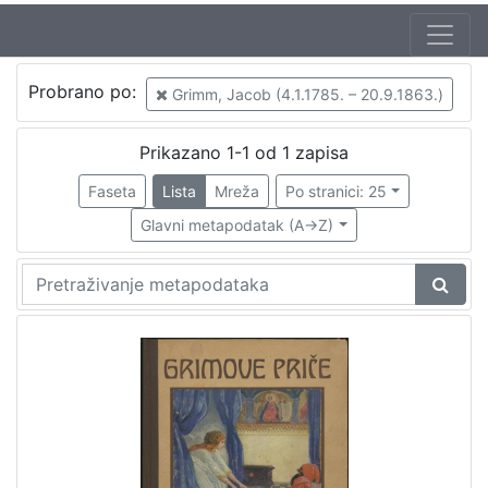
Jezik
Probrano po:
Grimm, Jacob (4.1.1785. – 20.9.1863.)
hrvatski
1
Prikazano 1-1 od 1 zapisa
Faseta
Lista
Mreža
Po stranici: 25
[
1
Glavni metapodatak (A->Z)
]
Nakladnička
cjelina
Knjige za djecu i mladež
1
[
1
]