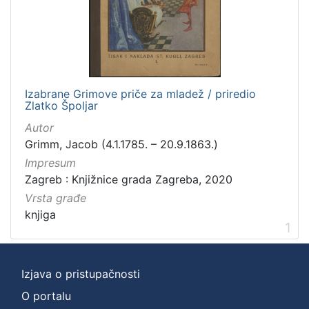
Zbirka
Knjige
1
Izabrane Grimove priče za mladež / priredio
[
Zlatko Špoljar
1
]
Autor
Grimm, Jacob (4.1.1785. – 20.9.1863.)
Impresum
Zagreb : Knjižnice grada Zagreba, 2020
Vrsta građe
knjiga
1
Izjava o pristupačnosti
O portalu