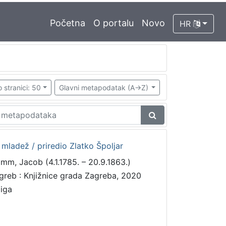
Početna
O portalu
Novo
HR
 stranici: 50
Glavni metapodatak (A->Z)
mladež / priredio Zlatko Špoljar
imm, Jacob (4.1.1785. – 20.9.1863.)
greb : Knjižnice grada Zagreba, 2020
jiga