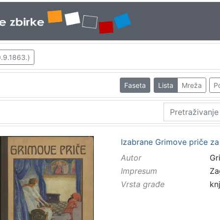
.9.1863.)
Faseta
Lista
Mreža
Po
Izabrane Grimove priče za 
Autor
Gr
Impresum
Za
Vrsta građe
kn