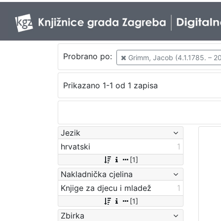
Probrano po:
Grimm, Jacob (4.1.1785. – 20
Prikazano 1-1 od 1 zapisa
Jezik
hrvatski
1
[1]
Nakladnička cjelina
Knjige za djecu i mladež
1
[1]
Zbirka