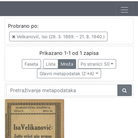
Jezik
Probrano po:
hrvatski
1
Velikanović, Iso (29. 3. 1869. – 21. 8. 1940.)
Prikazano 1-1 od 1 zapisa
[
1
Faseta
Lista
Mreža
Po stranici: 50
]
Glavni metapodatak (Z->A)
Nakladnička
cjelina
Zagreb na pragu modernog doba
1
Digitalizirana zagrebačka baština
1
[
2