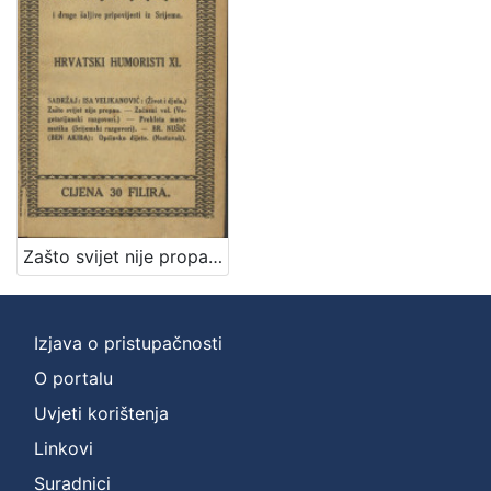
]
Zbirka
Knjige
1
[
1
]
Zašto svijet nije propao i druge šaljive pripovijesti iz Srijema / Isa Velikanović
Izjava o pristupačnosti
O portalu
Uvjeti korištenja
Linkovi
Suradnici