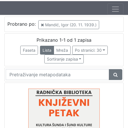
Jezik
Probrano po:
Mandić, Igor (20. 11. 1939.)
hrvatski
1
Prikazano 1-1 od 1 zapisa
Faseta
Lista
Mreža
Po stranici: 30
[
1
Sortiranje zapisa
]
Nakladnička
cjelina
Digitalizirana zagrebačka baština
1
Glasovi Književnog petka
1
[
2