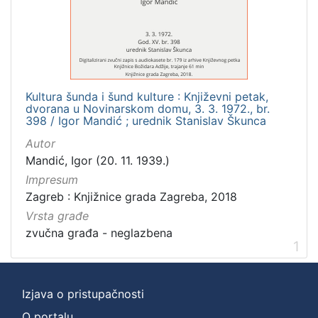
]
Zbirka
Usmeni izvori
1
Kultura šunda i šund kulture : Književni petak,
dvorana u Novinarskom domu, 3. 3. 1972., br.
[
398 / Igor Mandić ; urednik Stanislav Škunca
1
Autor
]
Mandić, Igor (20. 11. 1939.)
Impresum
Zagreb : Knjižnice grada Zagreba, 2018
Vrsta građe
zvučna građa - neglazbena
1
Izjava o pristupačnosti
O portalu