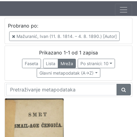
Jezik
Probrano po:
hrvatski
1
Mažuranić, Ivan (11. 8. 1814. – 4. 8. 1890.) [Autor]
Prikazano 1-1 od 1 zapisa
[
1
Faseta
Lista
Mreža
Po stranici: 10
]
Glavni metapodatak (A->Z)
Nakladnička
cjelina
Digitalizirana zagrebačka baština
1
Ilirci
1
[
2