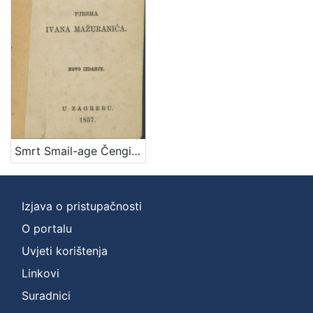
]
Zbirka
Knjige
1
[
1
]
Smrt Smail-age Čengića / pjesma Ivana Mažuranića
Izjava o pristupačnosti
O portalu
Uvjeti korištenja
Linkovi
Suradnici