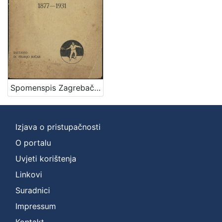
Zbirka
Knjige
1
[
1
Spomenspis Zagrebačkog klizačkog društva : 1877-1931 / sastavio Franjo Bučar
]
Izjava o pristupačnosti
O portalu
Uvjeti korištenja
Linkovi
Suradnici
Impressum
Kontakt