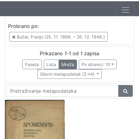
Jezik
Probrano po:
hrvatski
1
Bučar, Franjo (25. 11. 1866. – 26. 12. 1946.)
Prikazano 1-1 od 1 zapisa
[
1
Faseta
Lista
Mreža
Po stranici: 10
]
Glavni metapodatak (Z->A)
Nakladnička
cjelina
Sport
1
[
1
]