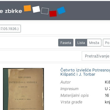
17.05.1926.)
Faseta
Lista
Mreža
Po 
Četvrto izviešće Potresnog
Kišpatić i J. Torbar
Autor
Kiš
Impresum
U 
Materijalni opis
16
Vrsta građe
kn