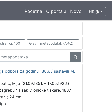
Početna
O portalu
Novo
HR
stranici: 100
Glavni metapodatak (A->Z)
a odbora za godinu 1886. / sastavili M.
patić, Mijo (21.09.1851. – 17.05.1926.)
Zagrebu : Tisak Dioničke tiskare, 1887
 str. ; 24 cm
jiga