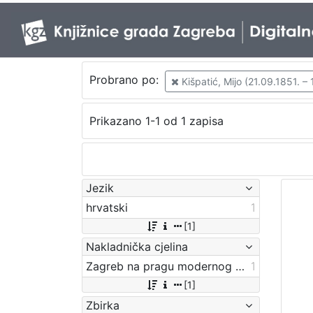
Probrano po:
Kišpatić, Mijo (21.09.1851. – 
Prikazano 1-1 od 1 zapisa
Jezik
hrvatski
1
[1]
Nakladnička cjelina
Zagreb na pragu modernog doba
1
[1]
Zbirka