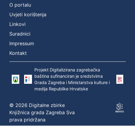
O portalu
:
Uvjeti korištenja
Širola,
Božidar
Linkovi
(20.12.1889.
Suradnici
–
10.04.1956.)
Impressum
Kontakt
P
r
Projekt Digitalizirana zagrebačka
i
baština sufinanciran je sredstvima
k
Grada Zagreba i Ministarstva kulture i
a
medija Republike Hrvatske
z
a
© 2026 Digitalne zbirke
n
Knjižnica grada Zagreba Sva
o
prava pridržana
1
-