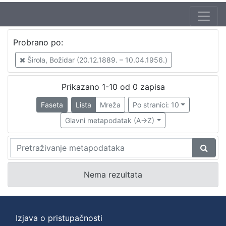
Probrano po:
Širola, Božidar (20.12.1889. – 10.04.1956.)
P
Prikazano 1-10 od 0 zapisa
r
Faseta
Lista
Mreža
Po stranici: 10
o
Glavni metapodatak (A->Z)
b
r
a
n
Nema rezultata
o
p
Izjava o pristupačnosti
o