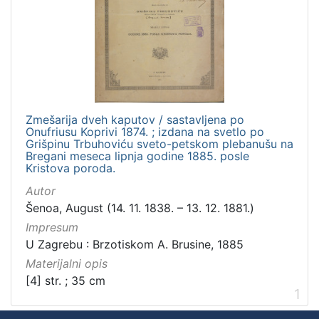
Zbirka
Sitni tisak
1
[
1
Zmešarija dveh kaputov / sastavljena po
]
Onufriusu Koprivi 1874. ; izdana na svetlo po
Grišpinu Trbuhoviću sveto-petskom plebanušu na
Bregani meseca lipnja godine 1885. posle
Kristova poroda.
Autor
Šenoa, August (14. 11. 1838. – 13. 12. 1881.)
Impresum
U Zagrebu : Brzotiskom A. Brusine, 1885
Materijalni opis
[4] str. ; 35 cm
1