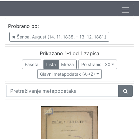
Jezik
Probrano po:
hrvatski
1
Šenoa, August (14. 11. 1838. – 13. 12. 1881.)
Prikazano 1-1 od 1 zapisa
[
1
Faseta
Lista
Mreža
Po stranici: 30
]
Glavni metapodatak (A->Z)
Nakladnička
cjelina
Zagreb na pragu modernog doba
1
[
1
]