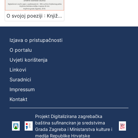
]
Zbirka
O svojoj poeziji : Književni petak, dvorana u Novinarskom domu, 17. 3. 1972., br. 400 / Dragutin Tadijanović ; urednik Stanislav Škunca
Usmeni izvori
1
Izjava o pristupačnosti
O portalu
[
1
Uvjeti korištenja
]
Linkovi
Suradnici
Impressum
Kontakt
Projekt Digitalizirana zagrebačka
baština sufinanciran je sredstvima
Grada Zagreba i Ministarstva kulture i
medija Republike Hrvatske