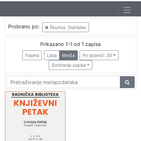
Jezik
Probrano po:
Škunca, Stanislav
hrvatski
1
Prikazano 1-1 od 1 zapisa
Faseta
Lista
Mreža
Po stranici: 30
[
1
Sortiranje zapisa
]
Nakladnička
cjelina
Digitalizirana zagrebačka baština
1
Glasovi Književnog petka
1
[
2