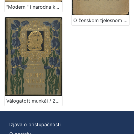
"Moderni" i narodna književnost / Albert Bazala
O ženskom tjelesnom uzgoju / predavao u "Gospojinskom klubu" u Zagrebu dne 29. veljače 1904. Dr. Franjo Bučar
Válogatott munkái / Zrinyi Miklós ; bevezetéssel és jegyzetekkel ellátta Négyes László
Izjava o pristupačnosti
O portalu