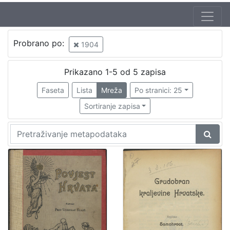
Jezik
Probrano po:
1904
mađarski
1
hrvatski
1
Prikazano 1-5 od 5 zapisa
Faseta
Lista
Mreža
Po stranici: 25
Sortiranje zapisa
[
2
]
Nakladnička
cjelina
Obitelji Šubić, Zrinski i Frankopan
1
Sport
1