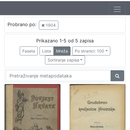
Jezik
Probrano po:
1904
mađarski
1
hrvatski
1
Prikazano 1-5 od 5 zapisa
Faseta
Lista
Mreža
Po stranici: 100
Sortiranje zapisa
[
2
]
Nakladnička
cjelina
Obitelji Šubić, Zrinski i Frankopan
1
Sport
1