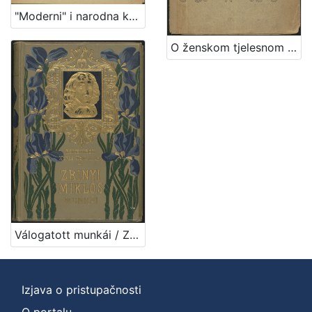
"Moderni" i narodna književnost / Albert Bazala
O ženskom tjelesnom uzgoju / predavao u "Gospojinskom klubu" u Zagrebu dne 29. veljače 1904. Dr. Franjo Bučar
Válogatott munkái / Zrinyi Miklós ; bevezetéssel és jegyzetekkel ellátta Négyes László
Izjava o pristupačnosti
O portalu