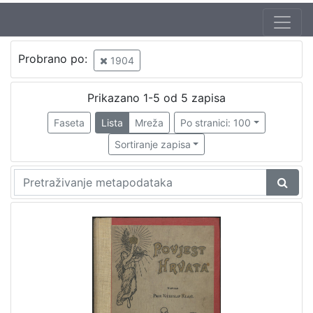
Jezik
Probrano po:
1904
mađarski
1
hrvatski
1
Prikazano 1-5 od 5 zapisa
Faseta
Lista
Mreža
Po stranici: 100
Sortiranje zapisa
[
2
]
Nakladnička
cjelina
Obitelji Šubić, Zrinski i Frankopan
1
Sport
1