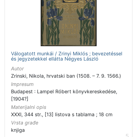
Válogatott munkái / Zrinyi Miklós ; bevezetéssel
és jegyzetekkel ellátta Négyes László
Autor
Zrinski, Nikola, hrvatski ban (1508. – 7. 9. 1566.)
Impresum
Budapest : Lampel Róbert könyvkereskedése,
[1904?]
Materijalni opis
XXXI, 344 str., [13] listova s tablama ; 18 cm
Vrsta građe
knjiga
5