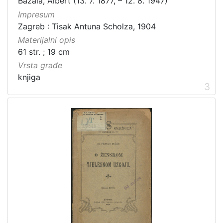
Bazala, Albert (13. 7. 1877, – 12. 8. 1947)
Impresum
Zagreb : Tisak Antuna Scholza, 1904
Materijalni opis
61 str. ; 19 cm
Vrsta građe
knjiga
3