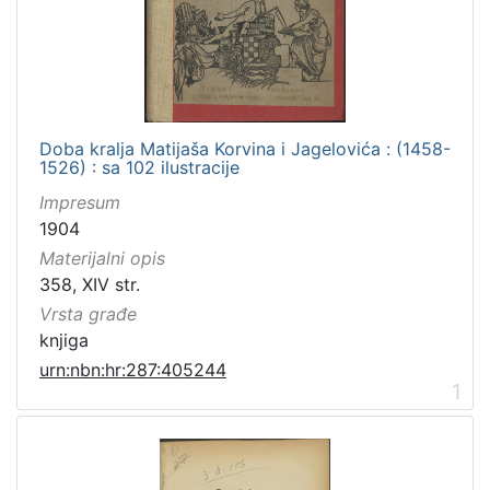
[
2
]
Zbirka
Knjige
2
Doba kralja Matijaša Korvina i Jagelovića : (1458-
1526) : sa 102 ilustracije
Impresum
[
1904
1
Materijalni opis
]
358, XIV str.
Vrsta građe
knjiga
urn:nbn:hr:287:405244
1