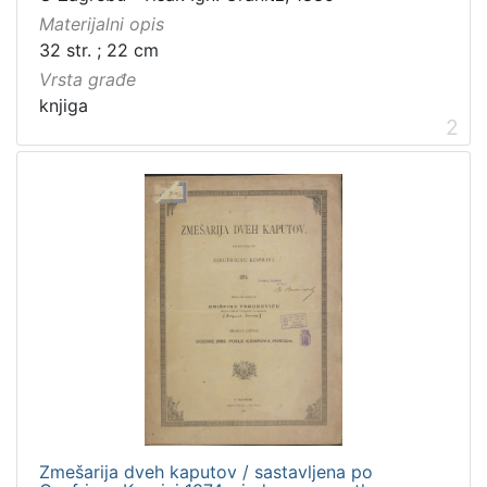
Materijalni opis
32 str. ; 22 cm
Vrsta građe
knjiga
2
Zmešarija dveh kaputov / sastavljena po