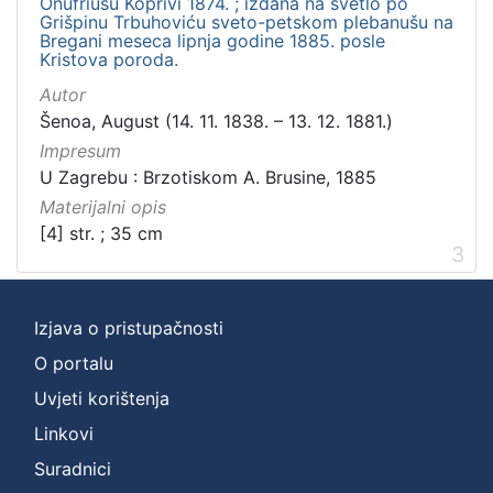
Onufriusu Koprivi 1874. ; izdana na svetlo po
Grišpinu Trbuhoviću sveto-petskom plebanušu na
Bregani meseca lipnja godine 1885. posle
Kristova poroda.
Autor
Šenoa, August (14. 11. 1838. – 13. 12. 1881.)
Impresum
U Zagrebu : Brzotiskom A. Brusine, 1885
Materijalni opis
[4] str. ; 35 cm
3
Izjava o pristupačnosti
O portalu
Uvjeti korištenja
Linkovi
Suradnici