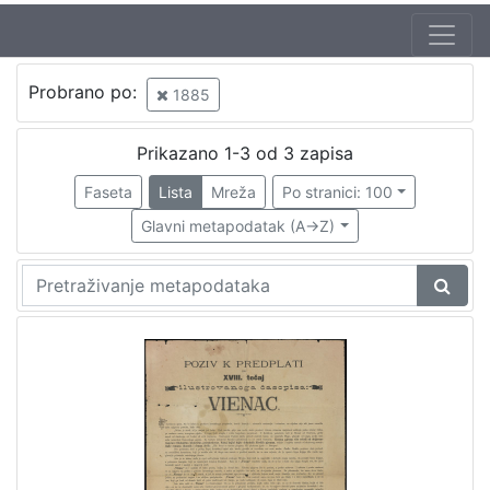
Jezik
Probrano po:
1885
hrvatski
1
Prikazano 1-3 od 3 zapisa
Faseta
Lista
Mreža
Po stranici: 100
[
1
Glavni metapodatak (A->Z)
]
Nakladnička
cjelina
Zagreb na pragu modernog doba
1
[
1
]