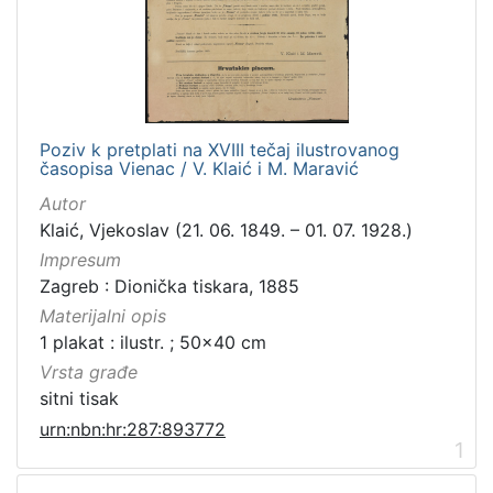
Zbirka
Sitni tisak
1
Poziv k pretplati na XVIII tečaj ilustrovanog
[
časopisa Vienac / V. Klaić i M. Maravić
1
]
Autor
Klaić, Vjekoslav (21. 06. 1849. – 01. 07. 1928.)
Impresum
Zagreb : Dionička tiskara, 1885
Materijalni opis
1 plakat : ilustr. ; 50x40 cm
Vrsta građe
sitni tisak
urn:nbn:hr:287:893772
1