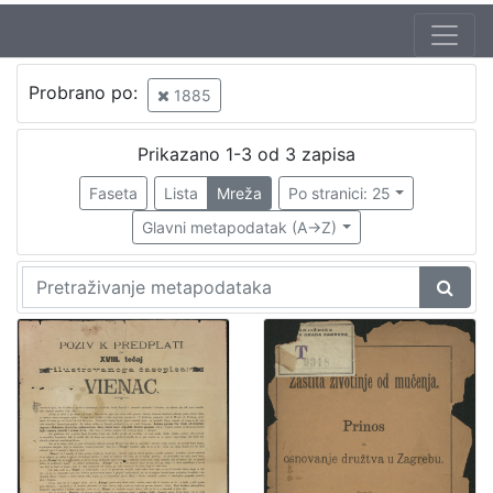
Jezik
Probrano po:
1885
hrvatski
1
Prikazano 1-3 od 3 zapisa
Faseta
Lista
Mreža
Po stranici: 25
[
1
Glavni metapodatak (A->Z)
]
Nakladnička
cjelina
Zagreb na pragu modernog doba
1
[
1
]