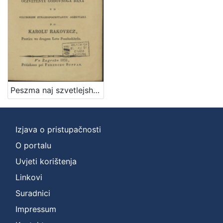
Peszma naj szvetlejshoj y naj prestimanejshoj groficzi Eleonori Patachich od Zajezde, y Zarand, kakti viteskoj narodnoga jezika lyubiteliczi na oczvetenye godovnoga dana vu glubokem ztrahopochitanyu alduvana / po Karolu Rakovecz pravicz vu drugem letu poszlushitelu
Izjava o pristupačnosti
O portalu
Uvjeti korištenja
Linkovi
Suradnici
Impressum