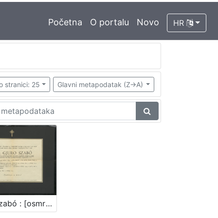
Početna
O portalu
Novo
HR
o stranici: 25
Glavni metapodatak (Z->A)
Gjuro Szabó : [osmrtnica]