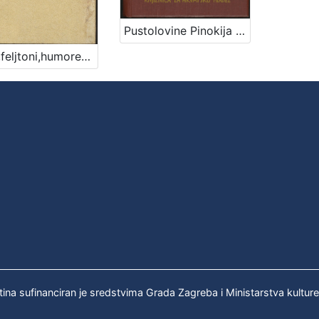
Pustolovine Pinokija : pripoviest o jednome lutku / C. Collodi ; [s talijanskog preveo Vjekoslav Kaleb]
Tuga,feljtoni,humoreske,intimni Sudeta
tina sufinanciran je sredstvima Grada Zagreba i Ministarstva kultur