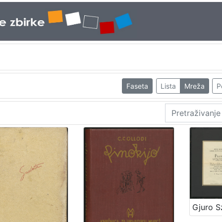
Faseta
Lista
Mreža
P