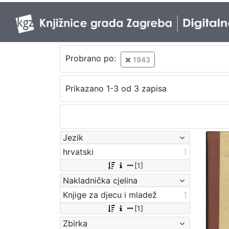
Probrano po:
1943
Prikazano 1-3 od 3 zapisa
Jezik
hrvatski
1
[1]
Nakladnička cjelina
Knjige za djecu i mladež
1
[1]
Zbirka