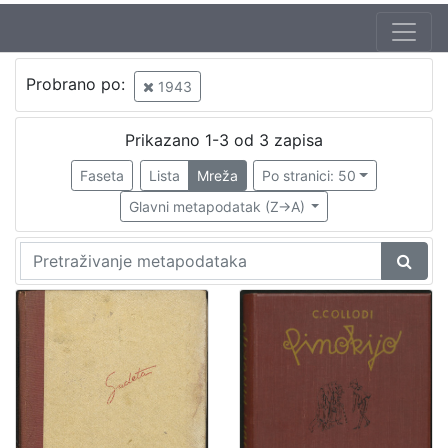
Jezik
Probrano po:
1943
hrvatski
1
Prikazano 1-3 od 3 zapisa
Faseta
Lista
Mreža
Po stranici: 50
[
1
Glavni metapodatak (Z->A)
]
Nakladnička
cjelina
Knjige za djecu i mladež
1
[
1
]