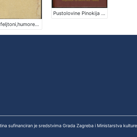
Pustolovine Pinokija : pripoviest o jednome lutku / C. Collodi ; [s talijanskog preveo Vjekoslav Kaleb]
Tuga,feljtoni,humoreske,intimni Sudeta
tina sufinanciran je sredstvima Grada Zagreba i Ministarstva kultur