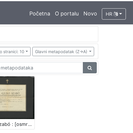
Početna
O portalu
Novo
HR
o stranici: 10
Glavni metapodatak (Z->A)
Gjuro Szabó : [osmrtnica]