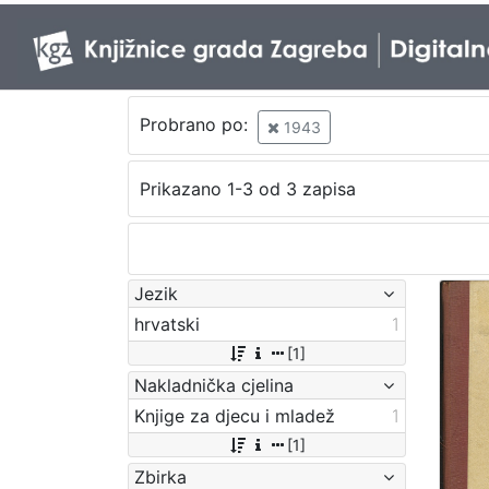
Probrano po:
1943
Prikazano 1-3 od 3 zapisa
Jezik
hrvatski
1
[1]
Nakladnička cjelina
Knjige za djecu i mladež
1
[1]
Zbirka