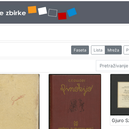
Faseta
Lista
Mreža
P